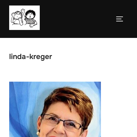
Saltar
al
ALTERN
contenido
linda-kreger