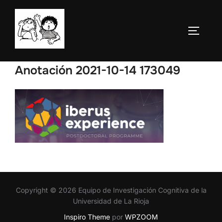
Saltar
al
ALTERN
contenido
Anotación 2021-10-14 173049
Copyright © 2026 Equipo de Investigación Cognitiva de la
Universidad de La Rioja
Inspiro Theme
por
WPZOOM