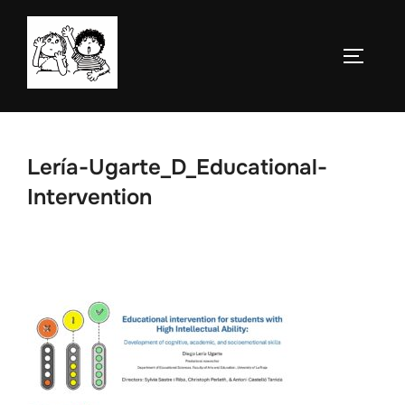
Saltar
al
ALTERN
contenido
Lería-Ugarte_D_Educational-
Intervention