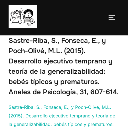
Saltar
al
ALTERN
contenido
Sastre-Riba, S., Fonseca, E., y
Poch-Olivé, M.L. (2015).
Desarrollo ejecutivo temprano y
teoría de la generalizabilidad:
bebés típicos y prematuros.
Anales de Psicología, 31, 607-614.
Sastre-Riba, S., Fonseca, E., y Poch-Olivé, M.L.
(2015). Desarrollo ejecutivo temprano y teoría de
la generalizabilidad: bebés típicos y prematuros.