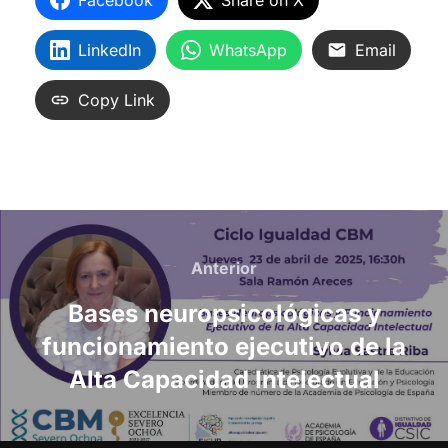
LinkedIn
WhatsApp
Email
Copy Link
Navegación
de
Anterior
Anterior
entradas
Bases neuropsicológicas y
funcionamiento ejecutivo de la
Alta Capacidad Intelectual