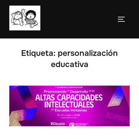
Saltar
al
ALTERN
contenido
Etiqueta:
personalización
educativa